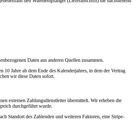
ebenenfalls den Warenempfänger (Lieferanschrift) die nachstehend
ersonen­bezogenen Daten aus anderen Quellen zusammen.
den 10 Jahre ab dem Ende des Kalenderjahres, in dem der Vertrag
chen wir diese Daten sofort.
n externen Zahlungsdienstleiter übermittelt. Wir erheben die
lgreich durchgeführt wurde.
nach Standort des Zahlenden und weiteren Faktoren, eine Stripe-