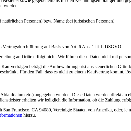
n Besteller sowie gegebenenfalls für den Rechnungsempfänger und geg
en werden.
 natürlichen Personen) bzw. Name (bei juristischen Personen)
 Vertragsdurchführung auf Basis von Art. 6 Abs. 1 lit. b DSGVO.
terleitung an Dritte erfolgt nicht. Wir führen diese Daten nicht mit p
ei Kaufverträgen beträgt die Aufbewahrungsfrist aus steuerlichen Grün
geschränkt. Für den Fall, dass es nicht zu einem Kaufvertrag kommt, lös
blaufdatum etc.) angegeben werden. Diese Daten werden direkt an eine
nstleister erhalten wir lediglich die Information, ob die Zahlung erfo
outh San Francisco, CA 94080, Vereinigte Staaten von Amerika, oder, je 
nformationen
hierzu.