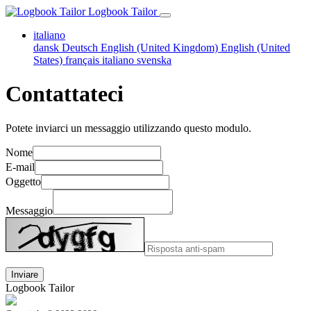
Logbook Tailor
italiano
dansk
Deutsch
English (United Kingdom)
English (United
States)
français
italiano
svenska
Contattateci
Potete inviarci un messaggio utilizzando questo modulo.
Nome
E-mail
Oggetto
Messaggio
Logbook Tailor